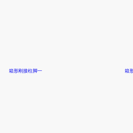
箱形刚接柱脚一
箱